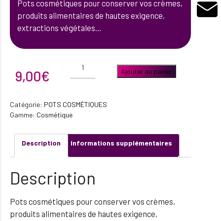
Pots cosmétiques pour conserver vos crèmes,
produits alimentaires de hautes exigence,
extractions végétales…
quantité
de
Ajouter au panier
9,00
€
Pot
cosmétique
large
15ml
Catégorie:
POTS COSMÉTIQUES
Gamme:
Cosmétique
Description
Informations supplémentaires
Description
Pots cosmétiques pour conserver vos crèmes,
produits alimentaires de hautes exigence,