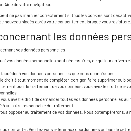
on Aide de votre navigateur.
b peut ne pas marcher correctement si tous les cookies sont désactiv
t de nouveau placés après votre consentement lorsque vous revisitere
 concernant les données per
ncernant vos données personnelles :
quoi vos données personnelles sont nécessaires, ce qui leur arrivera 
it d’accéder à vos données personnelles que nous connaissons.
z le droit à tout moment de compléter, corriger, faire supprimer ou bl
tement pour le traitement de vos données, vous avez le droit de ré
onnelles.
: vous avez le droit de demander toutes vos données personnelles au 
ité à un autre responsable du traitement.
z vous opposer au traitement de vos données. Nous obtempérerons, à 
 nous contacter. Veuillez vous référer aux coordonnées au bas de cette 