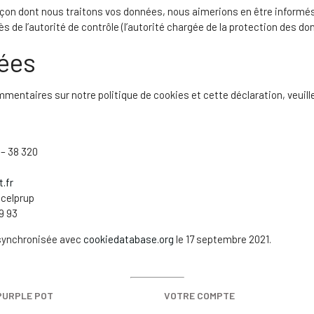
açon dont nous traitons vos données, nous aimerions en être informé
s de l’autorité de contrôle (l’autorité chargée de la protection des do
ées
entaires sur notre politique de cookies et cette déclaration, veuille
 – 38 320
.fr
celprup
9 93
 synchronisée avec
cookiedatabase.org
le 17 septembre 2021.
PURPLE POT
VOTRE COMPTE