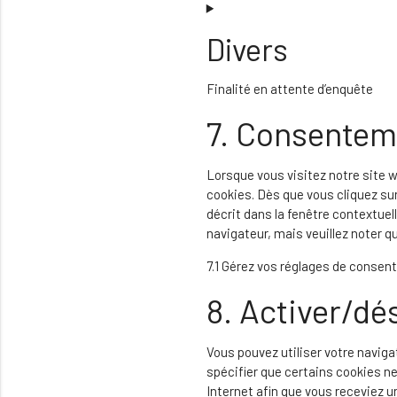
Consent
to
Divers
service
twitter
Finalité en attente d’enquête
7. Consentem
Consent
to
service
divers
Lorsque vous visitez notre site w
cookies. Dès que vous cliquez su
décrit dans la fenêtre contextuell
navigateur, mais veuillez noter q
7.1 Gérez vos réglages de conse
8. Activer/dé
Vous pouvez utiliser votre navi
spécifier que certains cookies ne
Internet afin que vous receviez u