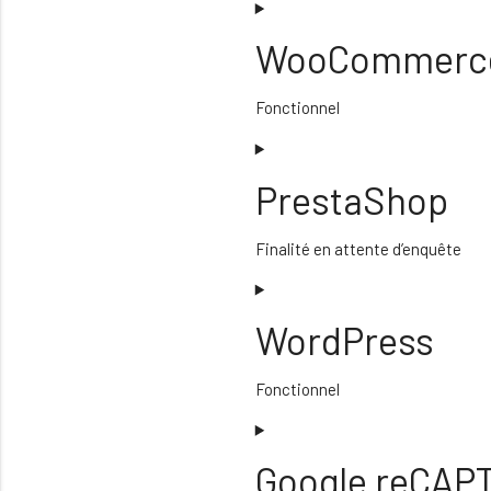
WooCommerc
Fonctionnel
Consent
to
PrestaShop
service
woocommerce
Finalité en attente d’enquête
Consent
to
WordPress
service
prestashop
Fonctionnel
Consent
to
Google reCAP
service
wordpress