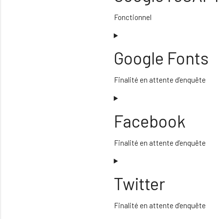
Fonctionnel
Consent
to
Google Fonts
service
google-
recaptcha
Finalité en attente d’enquête
Consent
to
Facebook
service
google-
fonts
Finalité en attente d’enquête
Consent
to
Twitter
service
facebook
Finalité en attente d’enquête