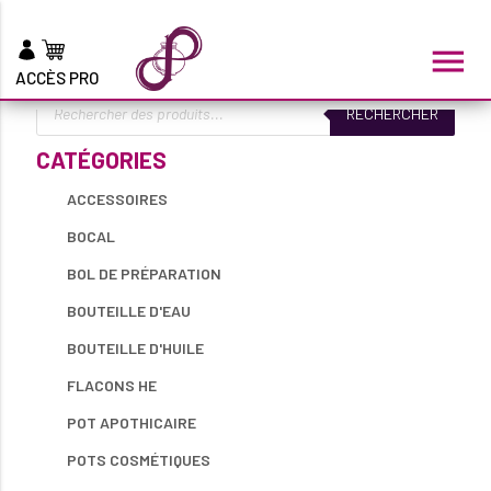
BOUTEILLE D’EAU
menu
ACCÈS PRO
Recherche
RECHERCHER
de
produits
CATÉGORIES
ACCESSOIRES
BOCAL
BOL DE PRÉPARATION
BOUTEILLE D'EAU
BOUTEILLE D'HUILE
FLACONS HE
POT APOTHICAIRE
POTS COSMÉTIQUES